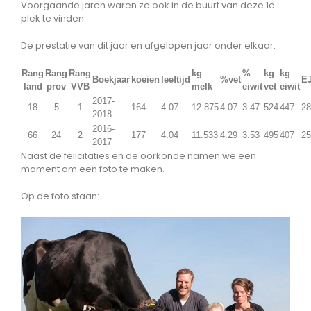
Voorgaande jaren waren ze ook in de buurt van deze 1e
plek te vinden.
De prestatie van dit jaar en afgelopen jaar onder elkaar.
Rang
Rang
Rang
kg
%
kg
kg
Boekjaar
koeien
leeftijd
%vet
E
land
prov
VVB
melk
eiwit
vet
eiwit
2017-
18
5
1
164
4.07
12.875
4.07
3.47
524
447
28
2018
2016-
66
24
2
177
4.04
11.533
4.29
3.53
495
407
25
2017
Naast de felicitaties en de oorkonde namen we een
moment om een foto te maken.
Op de foto staan: