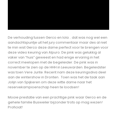
De verhouding tussen Gerco en lola .. dat was nog wel een
aandachtspuntje uit het jury commentaar maar des al niet
te min wist Gerco deze dame perfect voor te brengen voor
deze video keuring van Alpuro. De pink was gelukkig al
vaker van “huis” geweest en had enige ervaring in het
correct meelopen met de begeleider. De pink was in
november te zien op de HHH in Leeuwarden. Begeleidster
was toen Vere Junte. Recent nam deze keuringsdiva deel
aan de wintershow in Dronten. Toen was het de taak aan
Jolijn van Spijkeren om deze witte dame naar het
reservekampioenschap heen te loodsen!
Mooie prestatie van een prachtige pink waar Gerco en de
gehele familie Busweiler bijzonder trots op mag wezen!
Proficiat!