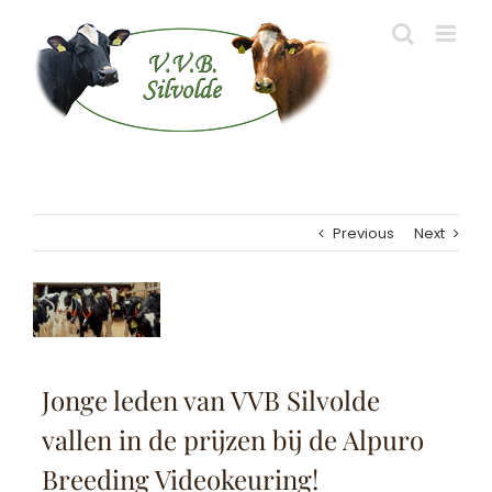
Skip
to
content
Previous
Next
View
Larger
Image
Jonge leden van VVB Silvolde
vallen in de prijzen bij de Alpuro
Breeding Videokeuring!