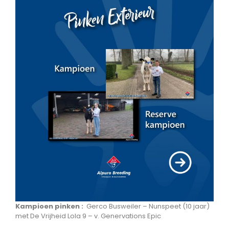
Kampioen pinken :
Gerco Busweiler – Nunspeet (10 jaar)
met De Vrijheid Lola 9 – v. Genervations Epic