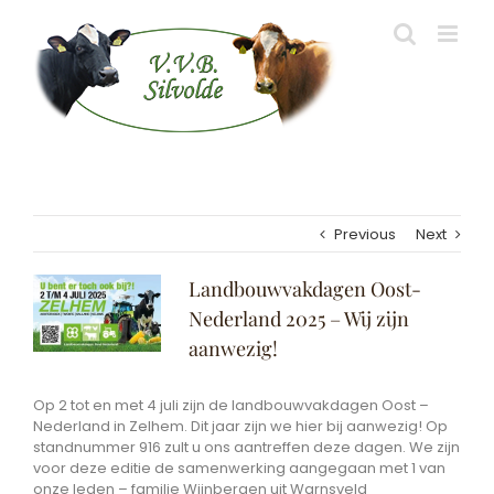
Skip
to
content
Previous
Next
View
Landbouwvakdagen Oost-
Larger
Nederland 2025 – Wij zijn
Image
aanwezig!
Op 2 tot en met 4 juli zijn de landbouwvakdagen Oost –
Nederland in Zelhem. Dit jaar zijn we hier bij aanwezig! Op
standnummer 916 zult u ons aantreffen deze dagen. We zijn
voor deze editie de samenwerking aangegaan met 1 van
onze leden – familie Wijnbergen uit Warnsveld